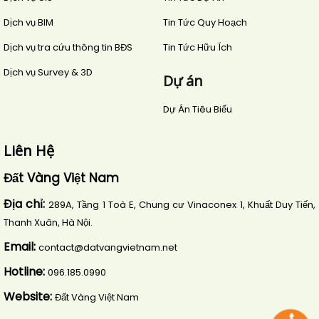
Dịch vụ BIM
Tin Tức Quy Hoạch
Dịch vụ tra cứu thông tin BĐS
Tin Tức Hữu Ích
Dịch vụ Survey & 3D
Dự án
Dự Án Tiêu Biểu
Liên Hệ
Đất Vàng Việt Nam
Địa chỉ:
289A, Tầng 1 Toà E, Chung cư Vinaconex 1, Khuất Duy Tiến,
Thanh Xuân, Hà Nội.
Email:
contact@datvangvietnam.net
Hotline:
096.185.0990
Website:
Đất Vàng Việt Nam