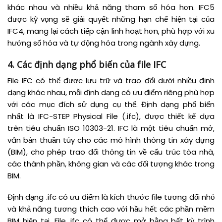
khác nhau và nhiều khả năng tham số hóa hơn. IFC5
được kỳ vọng sẽ giải quyết những hạn chế hiện tại của
IFC4, mang lại cách tiếp cận linh hoạt hơn, phù hợp với xu
hướng số hóa và tự động hóa trong ngành xây dựng.
4. Các định dạng phổ biến của file IFC
File IFC có thể được lưu trữ và trao đổi dưới nhiều định
dạng khác nhau, mỗi định dạng có ưu điểm riêng phù hợp
với các mục đích sử dụng cụ thể. Định dạng phổ biến
nhất là IFC-STEP Physical File (.ifc), được thiết kế dựa
trên tiêu chuẩn ISO 10303-21. IFC là một tiêu chuẩn mở,
văn bản thuần túy cho các mô hình thông tin xây dựng
(BIM), cho phép trao đổi thông tin về cấu trúc tòa nhà,
các thành phần, không gian và các đối tượng khác trong
BIM.
Định dạng .ifc có ưu điểm là kích thước file tương đối nhỏ
và khả năng tương thích cao với hầu hết các phần mềm
BIM hiện tại. File .ifc có thể được mở bằng bất kỳ trình