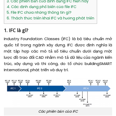
3. Các phiên bản của định dạng IFC hiện nay
4. Các định dạng phổ biến của file IFC
5. File IFC chứa những thông tin gì?
6. Thách thức triển khai IFC và hướng phát triển
1. IFC là gì?
Industry Foundation Classes (IFC) là bộ tiêu chuẩn mở
quốc tế trong ngành xây dựng. IFC được định nghĩa là
một tập hợp các mô tả số tiêu chuẩn dưới dạng một
lược đồ trao đổi CAD nhằm mô tả dữ liệu của ngành kiến
trúc, xây dựng và thi công, do tổ chức buildingSMART
International, phát triển và duy trì.
Các phiên bản của IFC