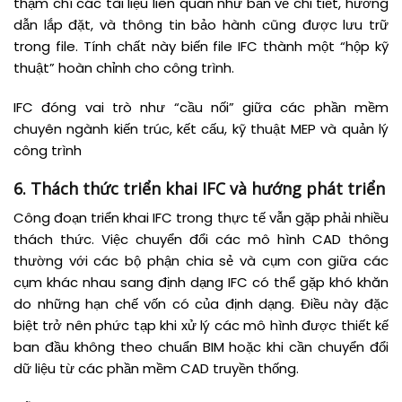
thậm chí các tài liệu liên quan như bản vẽ chi tiết, hướng
dẫn lắp đặt, và thông tin bảo hành cũng được lưu trữ
trong file. Tính chất này biến file IFC thành một “hộp kỹ
thuật” hoàn chỉnh cho công trình.
IFC đóng vai trò như “cầu nối” giữa các phần mềm
chuyên ngành kiến trúc, kết cấu, kỹ thuật MEP và quản lý
công trình
6. Thách thức triển khai IFC và hướng phát triển
Công đoạn triển khai IFC trong thực tế vẫn gặp phải nhiều
thách thức. Việc chuyển đổi các mô hình CAD thông
thường với các bộ phận chia sẻ và cụm con giữa các
cụm khác nhau sang định dạng IFC có thể gặp khó khăn
do những hạn chế vốn có của định dạng. Điều này đặc
biệt trở nên phức tạp khi xử lý các mô hình được thiết kế
ban đầu không theo chuẩn BIM hoặc khi cần chuyển đổi
dữ liệu từ các phần mềm CAD truyền thống.