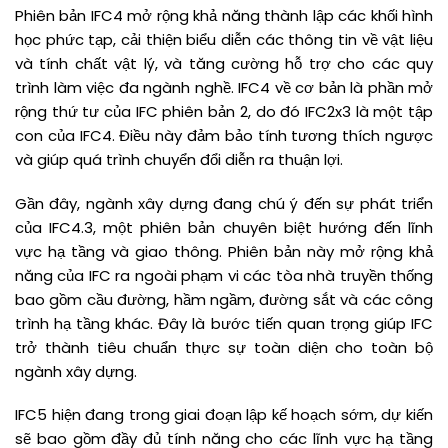
Phiên bản IFC4 mở rộng khả năng thành lập các khối hình
học phức tạp, cải thiện biểu diễn các thông tin về vật liệu
và tính chất vật lý, và tăng cường hỗ trợ cho các quy
trình làm việc đa ngành nghề. IFC4 về cơ bản là phần mở
rộng thứ tư của IFC phiên bản 2, do đó IFC2x3 là một tập
con của IFC4. Điều này đảm bảo tính tương thích ngược
và giúp quá trình chuyển đổi diễn ra thuận lợi.
Gần đây, ngành xây dựng đang chú ý đến sự phát triển
của IFC4.3, một phiên bản chuyên biệt hướng đến lĩnh
vực hạ tầng và giao thông. Phiên bản này mở rộng khả
năng của IFC ra ngoài phạm vi các tòa nhà truyền thống
bao gồm cầu đường, hầm ngầm, đường sắt và các công
trình hạ tầng khác. Đây là bước tiến quan trọng giúp IFC
trở thành tiêu chuẩn thực sự toàn diện cho toàn bộ
ngành xây dựng.
IFC5 hiện đang trong giai đoạn lập kế hoạch sớm, dự kiến
sẽ bao gồm đầy đủ tính năng cho các lĩnh vực hạ tầng