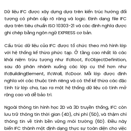
Dữ liệu IFC được xây dựng dựa trên kiến trúc hướng đối
tượng có phân cấp rõ ràng và logic. Định dạng file IFC
dựa trên tiêu chuẩn ISO 10303-21 và các định nghĩa được
ghi chép bằng ngôn ngữ EXPRESS cơ bản.
Cấu trúc dữ liệu của IFC được tổ chức theo mô hình lớp
với hệ thống kế thừa phức tạp. Ở tầng cao nhất là các
khái niệm trừu tượng như IfcRoot, IfcObjectDefinition,
sau đó phân nhánh xuống các lớp cụ thể hơn như
IfcBuildingElement, IfcWall, IfcDoor. Mỗi lớp được định
nghĩa với các thuộc tính riêng và có thể kế thừa các đặc
tính từ lớp cha, tạo ra một hệ thống dữ liệu có tính mở
rộng cao và dễ bảo trì.
Ngoài thông tin hình học 2D và 3D truyền thống, IFC còn
lưu trữ thông tin thời gian (4D), chi phí (5D), và thậm chí
thông tin về tính bền vững môi trường (6D). Điều này
biến IFC thành một định dạng thực sự toàn diện cho việc