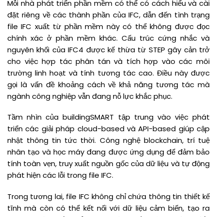
Mỗi nhà phát triển phần mềm có thể có cách hiểu và cài
đặt riêng về các thành phần của IFC, dẫn đến tình trạng
file IFC xuất từ phần mềm này có thể không được đọc
chính xác ở phần mềm khác. Cấu trúc cứng nhắc và
nguyên khối của IFC4 được kế thừa từ STEP gây cản trở
cho việc hợp tác phân tán và tích hợp vào các môi
trường linh hoạt và tính tương tác cao. Điều này được
gọi là vấn đề khoảng cách về khả năng tương tác mà
ngành công nghiệp vẫn đang nỗ lực khắc phục.
Tầm nhìn của buildingSMART tập trung vào việc phát
triển các giải pháp cloud-based và API-based giúp cập
nhật thông tin tức thời. Công nghệ blockchain, trí tuệ
nhân tạo và học máy đang được ứng dụng để đảm bảo
tính toàn vẹn, truy xuất nguồn gốc của dữ liệu và tự động
phát hiện các lỗi trong file IFC.
Trong tương lai, file IFC không chỉ chứa thông tin thiết kế
tĩnh mà còn có thể kết nối với dữ liệu cảm biến, tạo ra