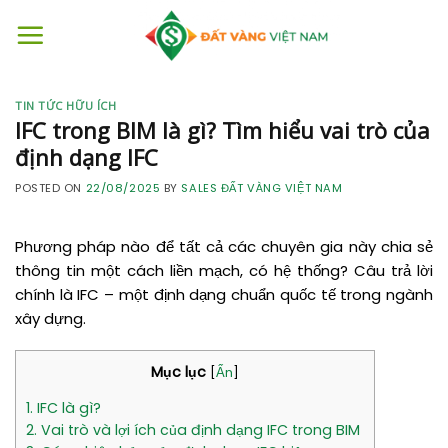
Skip
to
content
TIN TỨC HỮU ÍCH
IFC trong BIM là gì? Tìm hiểu vai trò của
định dạng IFC
POSTED ON
22/08/2025
BY
SALES ĐẤT VÀNG VIỆT NAM
Phương pháp nào để tất cả các chuyên gia này chia sẻ
thông tin một cách liền mạch, có hệ thống? Câu trả lời
chính là IFC – một định dạng chuẩn quốc tế trong ngành
xây dựng.
Mục lục
[
Ẩn
]
1. IFC là gì?
2. Vai trò và lợi ích của định dạng IFC trong BIM