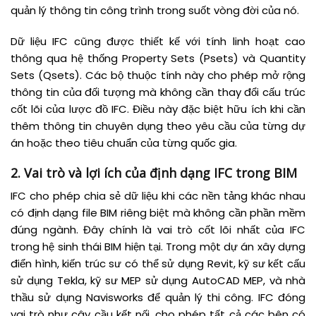
quản lý thông tin công trình trong suốt vòng đời của nó.
Dữ liệu IFC cũng được thiết kế với tính linh hoạt cao
thông qua hệ thống Property Sets (Psets) và Quantity
Sets (Qsets). Các bộ thuộc tính này cho phép mở rộng
thông tin của đối tượng mà không cần thay đổi cấu trúc
cốt lõi của lược đồ IFC. Điều này đặc biệt hữu ích khi cần
thêm thông tin chuyên dụng theo yêu cầu của từng dự
án hoặc theo tiêu chuẩn của từng quốc gia.
2. Vai trò và lợi ích của định dạng IFC trong BIM
IFC cho phép chia sẻ dữ liệu khi các nền tảng khác nhau
có định dạng file BIM riêng biệt mà không cần phần mềm
đúng ngành. Đây chính là vai trò cốt lõi nhất của IFC
trong hệ sinh thái BIM hiện tại. Trong một dự án xây dựng
điển hình, kiến trúc sư có thể sử dụng Revit, kỹ sư kết cấu
sử dụng Tekla, kỹ sư MEP sử dụng AutoCAD MEP, và nhà
thầu sử dụng Navisworks để quản lý thi công. IFC đóng
vai trò như cây cầu kết nối, cho phép tất cả các bên có