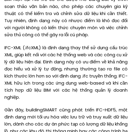
soạn thảo văn bản nào, cho phép các chuyên gia kỹ
thuật có thể kiểm tra và chỉnh sửa dữ liệu khi cần thiết.
Tuy nhiên, định dạng này có nhược điểm là khó đọc đối
với người không có kiến thức chuyên môn và việc chỉnh
sửa thủ công có thể gây ra lỗi cú pháp.
IFC-XML (.ifcXML) là định dạng thay thế sử dụng cấu trúc
XML, giúp kết nối với các hệ thống web và các công cụ xử
lý dữ liệu hiện đại. Định dạng này có ưu điểm về khả năng
đọc hiểu và xử lý tự động, nhưng thường tạo ra file có
kích thước lớn hơn so với định dạng .ifc truyền thống. IFC-
XML hữu ích trong các ứng dụng web-based và khi cần
tích hợp dữ liệu BIM với các hệ thống quản lý doanh
nghiệp.
Gần đây, buildingSMART cũng phát triển IFC-HDF5, một
định dạng mới tối ưu hóa việc lưu trữ và truy xuất dữ liệu
lớn, dành cho các dự án phức tạp có lượng dữ liệu khổng
lồ, như các khu đô thị thông minh hay các công trình hạ