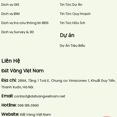
Dịch vụ GIS
Tin Tức Dự Án
Dịch vụ BIM
Tin Tức Quy Hoạch
Dịch vụ tra cứu thông tin BĐS
Tin Tức Hữu Ích
Dịch vụ Survey & 3D
Dự án
Dự Án Tiêu Biểu
Liên Hệ
Đất Vàng Việt Nam
Địa chỉ:
289A, Tầng 1 Toà E, Chung cư Vinaconex 1, Khuất Duy Tiến,
Thanh Xuân, Hà Nội.
Email:
contact@datvangvietnam.net
Hotline:
096.185.0990
Website:
Đất Vàng Việt Nam