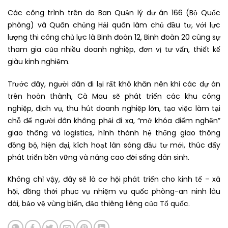
Các công trình trên do Ban Quản lý dự án 166 (Bộ Quốc
phòng) và Quân chủng Hải quân làm chủ đầu tư, với lực
lượng thi công chủ lực là Binh đoàn 12, Binh đoàn 20 cùng sự
tham gia của nhiều doanh nghiệp, đơn vị tư vấn, thiết kế
giàu kinh nghiệm.
Trước đây, người dân đi lại rất khó khăn nên khi các dự án
trên hoàn thành, Cà Mau sẽ phát triển các khu công
nghiệp, dịch vụ, thu hút doanh nghiệp lớn, tạo việc làm tại
chỗ để người dân không phải đi xa, “mở khóa điểm nghẽn”
giao thông và logistics, hình thành hệ thống giao thông
đồng bộ, hiện đại, kích hoạt làn sóng đầu tư mới, thúc đẩy
phát triển bền vững và nâng cao đời sống dân sinh.
Không chỉ vậy, đây sẽ là cơ hội phát triển cho kinh tế – xã
hội, đồng thời phục vụ nhiệm vụ quốc phòng-an ninh lâu
dài, bảo vệ vùng biển, đảo thiêng liêng của Tổ quốc.