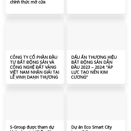
chính thức mở cửa
CÔNG TY CỔ PHẦN ĐẦU
DẤU ẤN THƯƠNG HIỆU
TƯ BẤT ĐỘNG SẢN VÀ
BẤT ĐỘNG SẢN DẪN
CÔNG NGHỆ ĐẤT VÀNG
ĐẦU 2023 – 2024: “ÁP
VIỆT NAM NHẬN GIẢI TẠI
LỰC TẠO NÊN KIM
LỄ VINH DANH THƯƠNG
CƯƠNG”
HIỆU BẤT ĐỘNG SẢN
DẪN ĐẦU 2023 – 2024
S-Group được tham dự
Dự án Eco Smart City