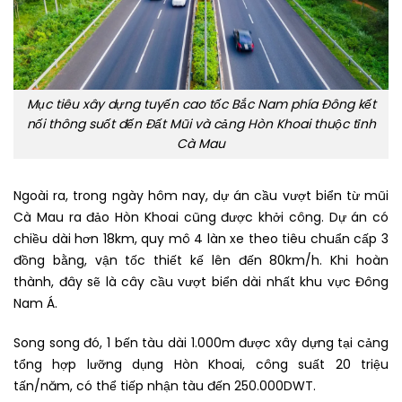
Mục tiêu xây dựng tuyến cao tốc Bắc Nam phía Đông kết
nối thông suốt đến Đất Mũi và cảng Hòn Khoai thuộc tỉnh
Cà Mau
Ngoài ra, trong ngày hôm nay, dự án cầu vượt biển từ mũi
Cà Mau ra đảo Hòn Khoai cũng được khởi công. Dự án có
chiều dài hơn 18km, quy mô 4 làn xe theo tiêu chuẩn cấp 3
đồng bằng, vận tốc thiết kế lên đến 80km/h. Khi hoàn
thành, đây sẽ là cây cầu vượt biển dài nhất khu vực Đông
Nam Á.
Song song đó, 1 bến tàu dài 1.000m được xây dựng tại cảng
tổng hợp lưỡng dụng Hòn Khoai, công suất 20 triệu
tấn/năm, có thể tiếp nhận tàu đến 250.000DWT.