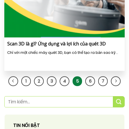
Scan 3D là gì? Ứng dụng và lợi ích của quét 3D
Chỉ với một chiếc máy quét 3D, bạn có thể tạo ra bản sao kỹ...
1
2
3
4
5
6
7
TIN NỔI BẬT